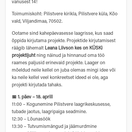
vanusest 14!
Toimumiskoht: Pilistvere kirikla, Pilistvere küla, Kõo
vald, Viljandimaa, 70502.
Ootame sind kahepäevasesse laagrisse, kus saad
õppida kirjutama projekte. Projektide kirjutamisest
räägib lähemalt
Leana Liivson kes on KÜSKi
projektijuht
ning näinud ja hinnanud oma töö
raames paljusid erinevaid projekte. Laager on
mõeldud neile kellel on juba olemas mingi idee või
ka neile kellel veel konkreetset ideed ei ole, aga
projekti kirjutada tahaks.
📅 1. päev – 18. aprill
11:00 – Kogunemine Pilistvere laagrikeskusesse,
tubade jaotus, laagripaiga seadmine.
12:30 – Lõunasöök
13:30 – Tutvumismängud ja jäämurdmine