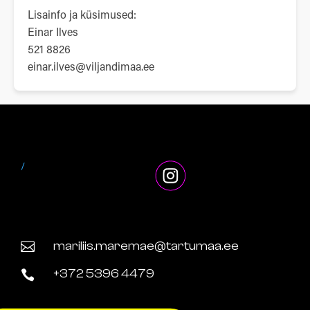
Lisainfo ja küsimused:
Einar Ilves
521 8826
einar.ilves@viljandimaa.ee
/
mariliis.maremae@tartumaa.ee

+372 5396 4479
