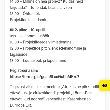
14:00 – Milline on hea projekt? Kuidas neid
kirjutada? – Juhendab Leana Liivson
18:00 – Õhtusöök
Projektide täiendamine!
📅 2. päev – 19. aprill
09:00 – Hommikusöök
10:00 – Projektiideede viimistlemine
12:00 – Projektide pitch, ehk ettekandmine ja
tagasiside
13:00 – Lõunasöök ja lõpetamine
Registreeru siin:
https://forms.gle/goau5LaeGohhMPxo7
Tegevusi viiakse ellu meetme „Atraktiivne piirkondlik
ettevõtlus- ja elukeskkond” projekti „Lõuna-Eesti
ettevõtlikud noored” vahenditest. Kaasrahastab
Euroopa Liit.